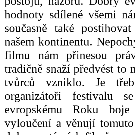
postojů, názorů. Dobrý ev
hodnoty sdílené všemi ná
současně také postihovat 
našem kontinentu. Nepoch
filmu nám přinesou práv
tradičně snaží předvést to 
tvůrců vzniklo. Je tře
organizátoři festivalu s
evropskému Roku boje 
vyloučení a věnují tomuto