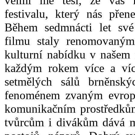
velmi mě těší, že vás 
festivalu, který nás pře
Během sedmnácti let své
filmu staly renomovaným 
kulturní nabídku v našem 
každým rokem více a víc
setmělých sálů brněnský
fenoménem zvaným evrops
komunikačním prostředků
tvůrcům i divákům dává mo