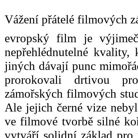
Vážení přátelé filmových z
evropský film je výjim
nepřehlédnutelné kvality,
jiných dávají punc mimořá
prorokovali drtivou p
zámořských filmových stud
Ale jejich černé vize neby
ve filmové tvorbě silné koř
vytváří solidní základ pro