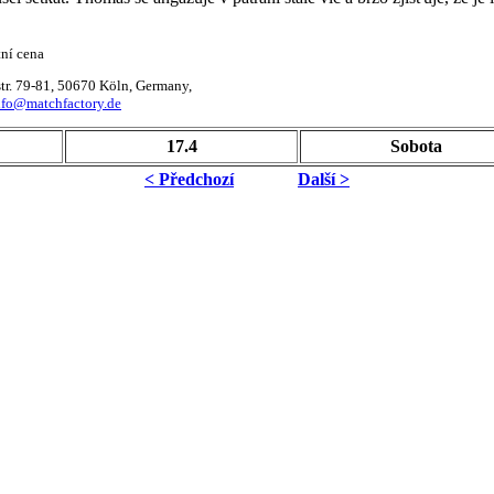
tní cena
tr. 79-81, 50670 Köln, Germany,
nfo@matchfactory.de
17.4
Sobota
< Předchozí
Další >