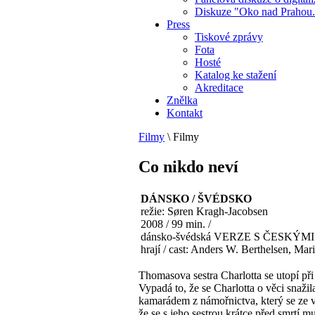
Diskuze "Oko nad Prahou.
Press
Tiskové zprávy
Fota
Hosté
Katalog ke stažení
Akreditace
Znělka
Kontakt
Filmy
\
Filmy
Co nikdo neví
DÁNSKO / ŠVÉDSKO
režie: Søren Kragh-Jacobsen
2008 / 99 min. /
dánsko-švédská VERZE S ČESKÝ
hrají / cast: Anders W. Berthelsen, Ma
Thomasova sestra Charlotta se utopí při
Vypadá to, že se Charlotta o věci snaži
kamarádem z námořnictva, který se ze v
že se s jeho sestrou krátce před smrtí m