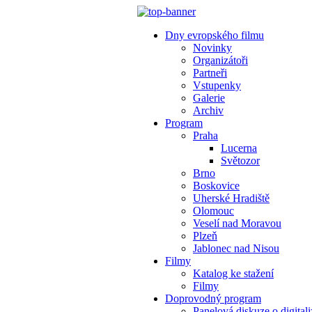
Dny evropského filmu
Novinky
Organizátoři
Partneři
Vstupenky
Galerie
Archiv
Program
Praha
Lucerna
Světozor
Brno
Boskovice
Uherské Hradiště
Olomouc
Veselí nad Moravou
Plzeň
Jablonec nad Nisou
Filmy
Katalog ke stažení
Filmy
Doprovodný program
Panelová diskuze o digitali