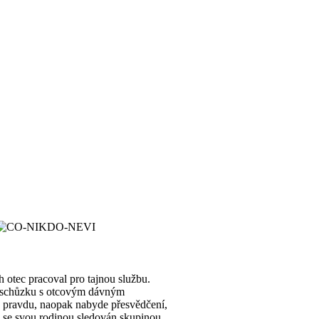
h otec pracoval pro tajnou službu.
 si schůzku s otcovým dávným
á pravdu, naopak nabyde přesvědčení,
e i se svou rodinou sledován skupinou