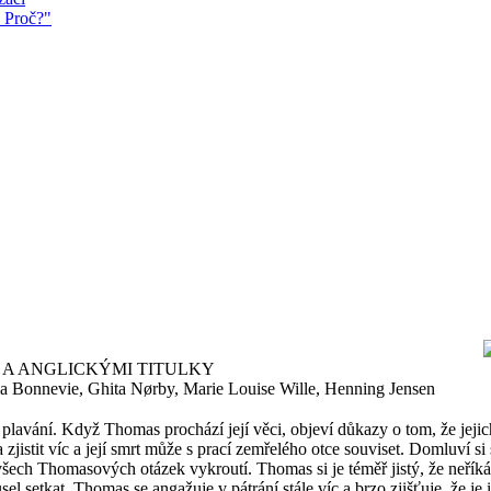
 Proč?"
MI A ANGLICKÝMI TITULKY
ria Bonnevie, Ghita Nørby, Marie Louise Wille, Henning Jensen
 plavání. Když Thomas prochází její věci, objeví důkazy o tom, že jejic
la zjistit víc a její smrt může s prací zemřelého otce souviset. Domluví
šech Thomasových otázek vykroutí. Thomas si je téměř jistý, že neřík
usel setkat. Thomas se angažuje v pátrání stále víc a brzo zjišťuje, že j