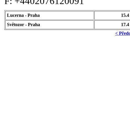
F: +4402076120091
Lucerna - Praha
15.4
Světozor - Praha
17.4
< Před