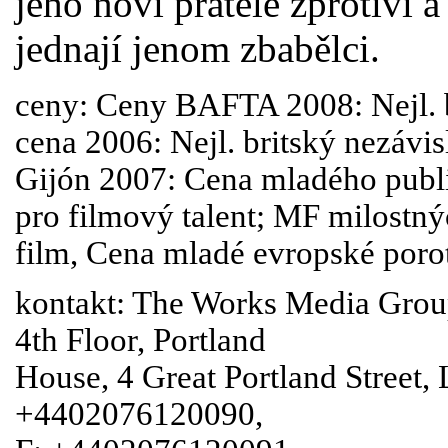
jeho noví přátelé zprotiví 
jednají jenom zbabělci.
ceny: Ceny BAFTA 2008: Nejl. br
cena 2006: Nejl. britský nezávis
Gijón 2007: Cena mladého publ
pro filmový talent; MF milostn
film, Cena mladé evropské poro
kontakt: The Works Media Group
4th Floor, Portland
House, 4 Great Portland Stree
+4402076120090,