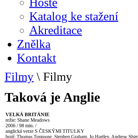
Hosté
Katalog ke stažení
Akreditace
Znělka
Kontakt
Filmy
\
Filmy
Taková je Anglie
VELKÁ BRITÁNIE
režie: Shane Meadows
2006 / 98 min. /
anglická verze S ČESKÝMI TITULKY
hrají: Thomas Turgoose, Stephen Graham, Jo Hartley, Andrew Shi